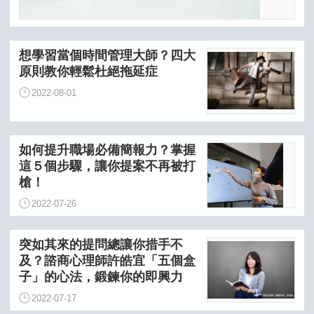
想學習當個時間管理大師？四大
原則教你輕鬆杜絕拖延症
2022-08-01
如何提升職場必備簡報力？掌握
這５個步驟，讓你提案不再被打
槍！
2022-07-26
突如其來的提問總讓你措手不
及？諮商心理師許皓宜「五個盒
子」的心法，鍛鍊你的即興力
2022-07-17