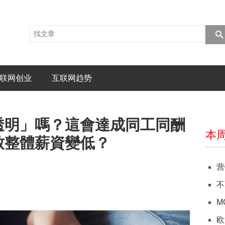
联网创业
互联网趋势
透明」嗎？這會達成同工同酬
本
致整體薪資變低？
营
不
M
欧