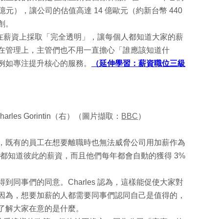
8 億元），讓公司的估值高達 14 億歐元（約新台幣 440
創。
in 表示，在薪資上採取「完全透明」，讓每個人都知道大家的薪
在管理上，主管們也不用一直擔心「誰應該知道什
例如專注提升核心的服務。
（延伸學習：薪資職位三級
arles Gorintin（右）（圖片擷取：
BBC
）
，既有的員工在想要離職時也無法威脅公司用加薪作為
員工都知道彼此的薪資，而且他們每年都會自動的獲得 3%
同事們的同意。Charles 認為，這樣能促使大家對
因為，想要加薪的人都需要同事們認同自己是值得的，
了解大家在意的是什麼。