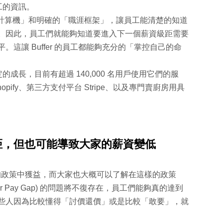
員工的資訊。
薪資計算機」和明確的「職涯框架」，讓員工能清楚的知道
。因此，員工們就能夠知道要進入下一個薪資級距需要
這讓 Buffer 的員工都能夠充分的「掌控自己的命
定的成長，目前有超過 140,000 名用戶使用它們的服
pify、第三方支付平台 Stripe、以及專門賣廚房用具
差距，但也可能導致大家的薪資變低
全透明」的政策中獲益，而大家也大概可以了解在這樣的政策
r Pay Gap) 的問題將不復存在，員工們能夠真的達到
些人因為比較懂得「討價還價」或是比較「敢要」，就