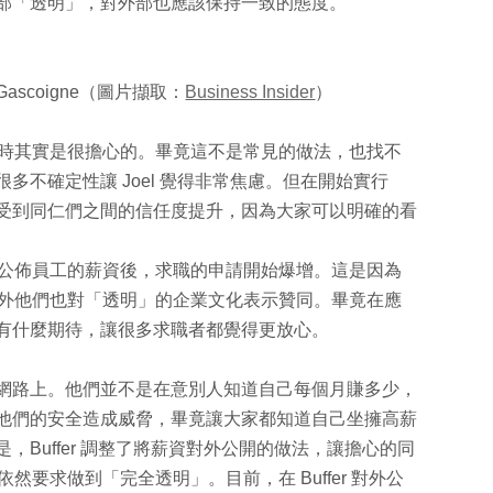
部「透明」，對外部也應該保持一致的態度。
l Gascoigne（圖片擷取：
Business Insider
）
明」時其實是很擔心的。畢竟這不是常見的做法，也找不
多不確定性讓 Joel 覺得非常焦慮。但在開始實行
受到同仁們之間的信任度提升，因為大家可以明確的看
er 公佈員工的薪資後，求職的申請開始爆增。這是因為
工，另外他們也對「透明」的企業文化表示贊同。畢竟在應
有什麼期待，讓很多求職者都覺得更放心。
網路上。他們並不是在意別人知道自己每個月賺多少，
他們的安全造成威脅，畢竟讓大家都知道自己坐擁高薪
Buffer 調整了將薪資對外公開的做法，讓擔心的同
依然要求做到「完全透明」。目前，在 Buffer 對外公