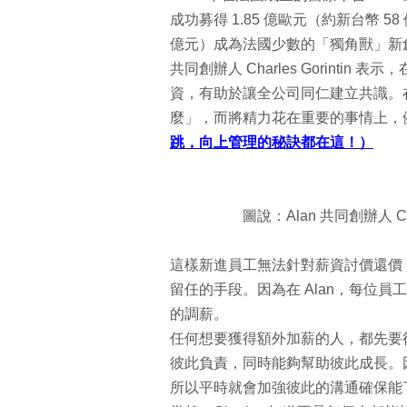
成功募得 1.85 億歐元（約新台幣 5
億元）成為法國少數的「獨角獸」新
共同創辦人 Charles Gorint
資，有助於讓全公司同仁建立共識。
麼」，而將精力花在重要的事情上，
跳，向上管理的秘訣都在這！）
圖說：Alan 共同創辦人 Ch
這樣新進員工無法針對薪資討價還價
留任的手段。因為在 Alan，每位
的調薪。
任何想要獲得額外加薪的人，都先要得到
彼此負責，同時能夠幫助彼此成長。
所以平時就會加強彼此的溝通確保能