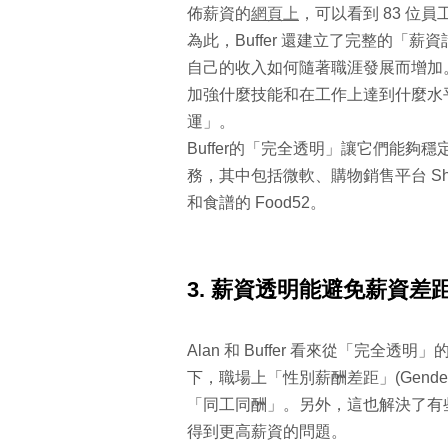
佈薪資的
網頁上
，可以看到 83 位
為此，Buffer 還建立了完整的「
自己的收入如何隨著職涯發展而增加
加強什麼技能和在工作上達到什麼水平。
運」。
Buffer的「完全透明」讓它們能夠穩
務，其中包括微軟、購物銷售平台 Sho
和食譜的 Food52。
3. 薪資透明能避免薪資
Alan 和 Buffer 看來從「完
下，職場上「性別薪酬差距」(Gende
「同工同酬」。另外，這也解決了有
得到更高薪資的問題。