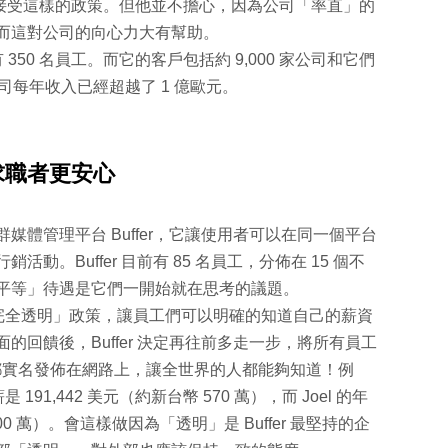
都能接受這樣的政策。但他並不擔心，因為公司「率直」的
而這對公司的向心力大有幫助。
 350 名員工。而它的客戶包括約 9,000 家公司和它們
，公司每年收入已經超越了 1 億歐元。
求職者更安心
體管理平台 Buffer，它讓使用者可以在同一個平台
。Buffer 目前有 85 名員工，分佈在 15 個不
平等」待遇是它們一開始就在思考的議題。
要實施「完全透明」政策，讓員工們可以明確的知道自己的薪資
回饋後，Buffer 決定再往前多走一步，將所有員工
e 的薪資都實名發佈在網路上，讓全世界的人都能夠知道！例
是 191,442 美元（約新台幣 570 萬），而 Joel 的年
900 萬）。會這樣做因為「透明」是 Buffer 最堅持的企