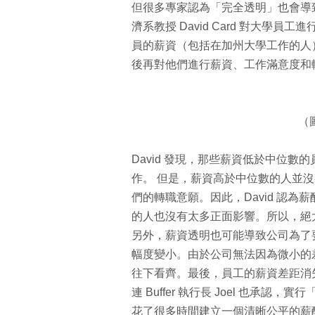
但很多專家認為「完全透明」也會導致其他的問題。
濟系教授 David Card 對大
員的薪資（包括在加州大學工作的人
後再對他們進行薪資、工作滿意度和
（
David 發現，那些薪資低於中位
作。 但是，薪資高於中位數的人並
們的轉職意願。因此，David 認
的人也沒有太多正面影響。所以，絕
另外，薪資透明也可能導致公司為了
幅度變小。由於公司無法因為微小的
往下看齊。最後，員工的薪資差距消
連 Buffer 執行長 Joel 也承認
花了很多時間建立一個清晰公平的薪