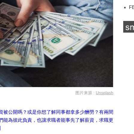
F
图片来源 :
Unsplash
資被公開嗎？或是你想了解同事都拿多少酬勞？有兩間
們能為彼此負責，也讓求職者能事先了解薪資，求職更
】