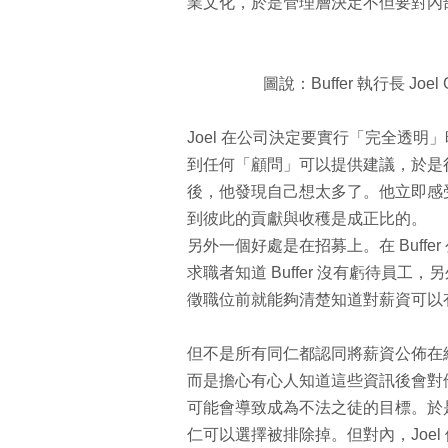
業文化，於是管理層決定不但要對內
圖說：Buffer 執行長 Joe
Joel 在公司決定要實行「完全透
到任何「顧問」可以提供建議，於是很
後，他發現自己想太多了。他立即感
到彼此的貢獻與收穫是成正比的。
另外一個好處是在招募上。在 Buff
求職者知道 Buffer 沒有虧待員
徵職位前就能夠清楚知道對薪資可以
但不是所有同仁都認同將薪資公佈在
而是擔心有心人知道這些資訊後會對
可能會導致成為不法之徒的目標。於是，
仁可以選擇被排除掉。但對內，Joel 