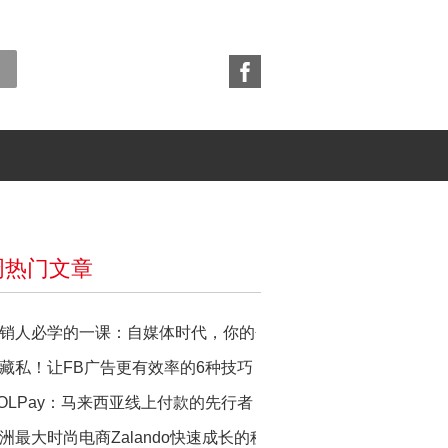
周热门文章
销人必学的一课：自媒体时代，你的个人品牌营销策略如何做？
藏私！让FB广告更有效率的6种技巧
OLPay：马来西亚线上付款的先行者
洲最大时尚电商Zalando快速成长的秘籍：在地化！抓住消费者