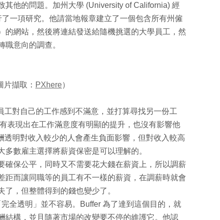
加州大學 (University of California) 經
學員工進行了一項研究。他請當地報章建立了一個包含所有州僱
）的網站，然後將連結發送給隨機挑選的大學員工，然
轉職意向的調查。
圖片擷取：
PXhere
）
數的員工對自己的工作感到不滿意，並打算尋找另一份工
沒有表現出在工作滿意度有明顯的提升，也沒有影響他
為薪酬透明對收入較少的人會產生負面影響，但對收入較高
大多數雇主選擇將薪資保密是可以理解的。
要確保公平，同時又不需要花大錢在薪資上，所以調薪
差距而讓同職等的員工有不一樣的薪資，在調薪時就會
失了，但整體得到的錢也變少了。
，實行「完全透明」並不容易。Buffer 為了達到這個目的，就
酬結構，並且隨著市場的改變要不停的維護它。他認