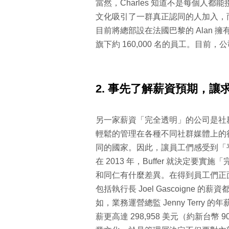
當然，Charles 知道不是每個人
文化吸引了一群真正認同的人加入，
目前將總部設在法國巴黎的 Alan 擁有
旗下約 160,000 名的員工。目前
2. 事先了解薪資預期，讓
另一家薪資「完全透明」的公司是社群媒
輕鬆的管理在各種不同社群媒體上的行銷活動
同的國家。因此，讓員工們感受到「
在 2013 年，Buffer 就決定
和同仁有什麼差異。在得到員工們正面的
包括執行長 Joel Gascoign
如，業務運營總監 Jenny Terry 的年薪
薪更高達 298,958 美元（約新台幣 