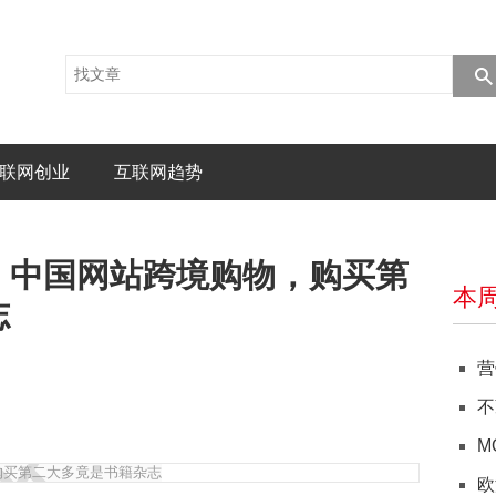
联网创业
互联网趋势
、中国网站跨境购物，购买第
本
志
营
不
M
欧