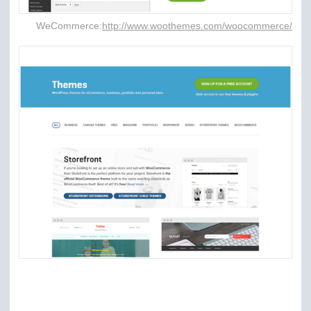
WeCommerce:
http://www.woothemes.com/woocommerce/