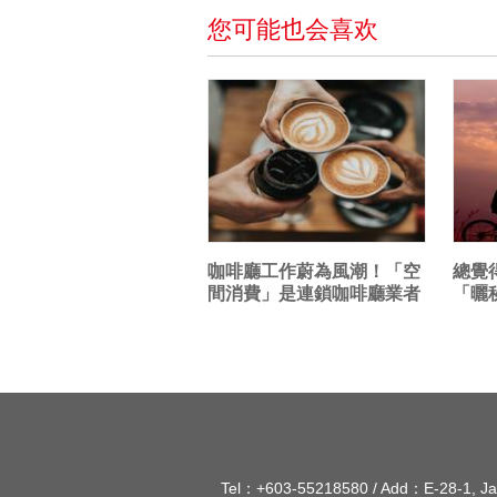
您可能也会喜欢
咖啡廳工作蔚為風潮！「空
總覺
間消費」是連鎖咖啡廳業者
「曬
留住顧客的關...
感，讓
Tel：+603-55218580 /
Add：E-28-1, Jala