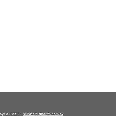
aysia /
Mail：
service@smartm.com.tw