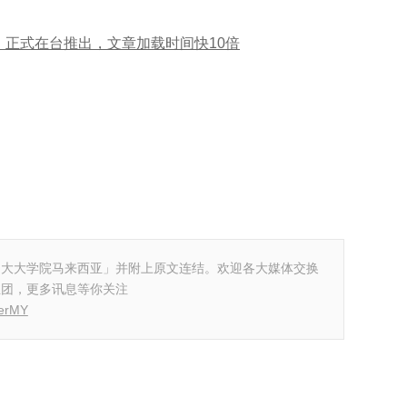
ticles）正式在台推出，文章加载时间快10倍
「大大学院马来西亚」并附上原文连结。欢迎各大媒体交换
丝团，更多讯息等你关注
terMY