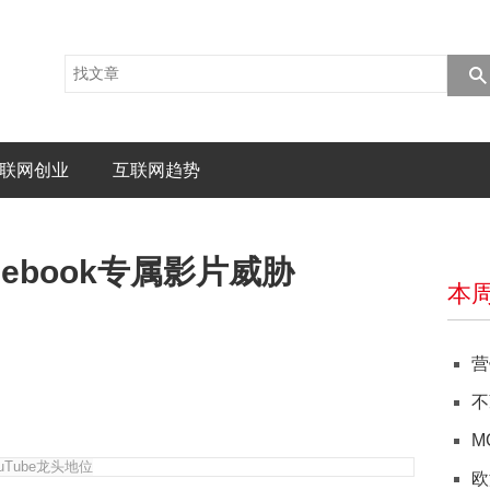
联网创业
互联网趋势
ebook专属影片威胁
本
营
不
M
欧