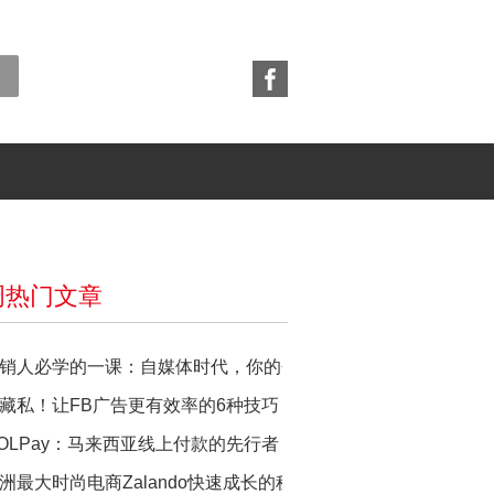
周热门文章
销人必学的一课：自媒体时代，你的个人品牌营销策略如何做？
藏私！让FB广告更有效率的6种技巧
OLPay：马来西亚线上付款的先行者
洲最大时尚电商Zalando快速成长的秘籍：在地化！抓住消费者